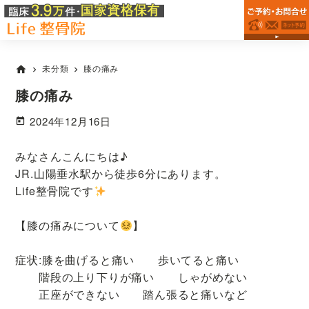
神
Skip
Skip
Skip
垂
戸
to
to
to
水
市
primary
main
primary
駅
垂
水
navigation
content
sidebar
か
未分類
膝の痛み
home
chevron_right
chevron_right
区
ら
で
徒
膝の痛み
整
歩
体
2024年12月16日
院
で
な
5
ら
みなさんこんにちは♪
分
Life
JR.山陽垂水駅から徒歩6分にあります。
で
整
Life整骨院です
骨
腰
院
痛・
【膝の痛みについて
】
肩
こ
症状:膝を曲げると痛い 歩いてると痛い
り
階段の上り下りが痛い しゃがめない
改
正座ができない 踏ん張ると痛いなど
善